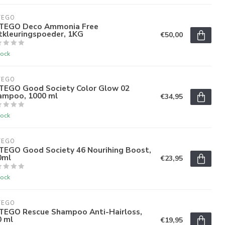
TEGO
TEGO Deco Ammonia Free
tkleuringspoeder, 1KG
€50,00
tock
TEGO
TEGO Good Society Color Glow 02
ampoo, 1000 ml
€34,95
tock
TEGO
TEGO Good Society 46 Nourihing Boost,
0ml
€23,95
tock
TEGO
TEGO Rescue Shampoo Anti-Hairloss,
0 ml
€19,95