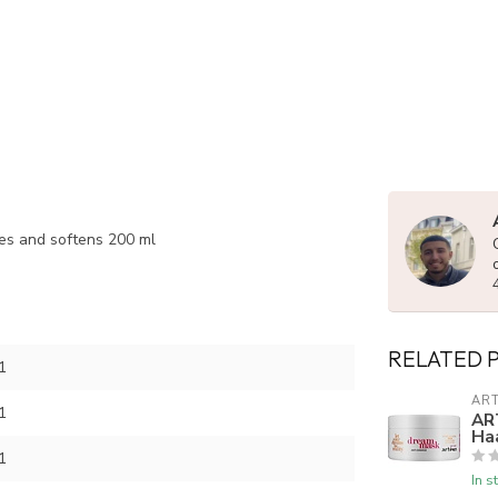
hes and softens 200 ml
RELATED 
1
AR
1
AR
Ha
1
In s