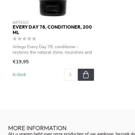
ARTEGO
EVERY DAY 78, CONDITIONER, 200
ML
Artego Every Day 78, conditioner -
restores the natural shine, nourishes and
sof...
€19,95
In stock
MORE INFORMATION
Als u vragen hebt over onze producten of uw aankoop, bezoek da