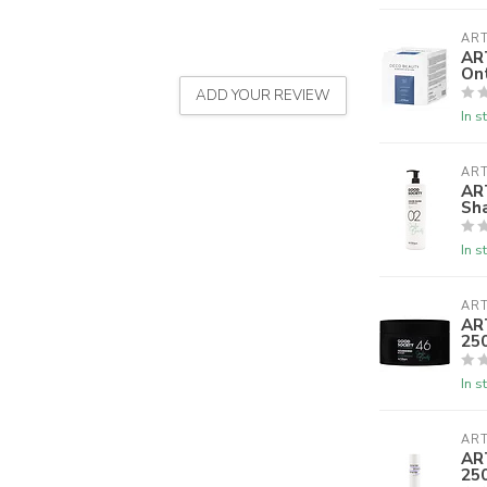
AR
AR
On
ADD YOUR REVIEW
In s
AR
AR
Sh
In s
AR
AR
25
In s
AR
AR
25