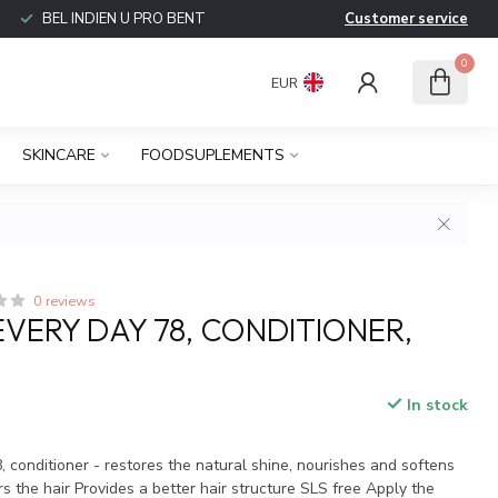
BEL INDIEN U PRO BENT
Customer service
0
EUR
SKINCARE
FOODSUPLEMENTS
0 reviews
VERY DAY 78, CONDITIONER,
In stock
 conditioner - restores the natural shine, nourishes and softens
rs the hair Provides a better hair structure SLS free Apply the