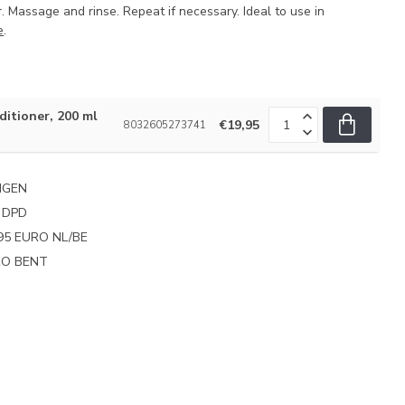
 Massage and rinse. Repeat if necessary. Ideal to use in
e
.
ditioner, 200 ml
€19,95
8032605273741
NGEN
 DPD
95 EURO NL/BE
PRO BENT