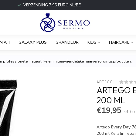
VERZENDING 7.95 EURO NL/BE
NIAH
GALAXY PLUS
GRANDEUR
KIDS
HAIRCARE
 professionele, natuurlijke en milieuvriendelijke haarverzorgingsproducten.
ARTEGO
ARTEGO E
200 ML
€19,95
Incl. tax
Artego Every Day 78,
200 ml Keratin repai