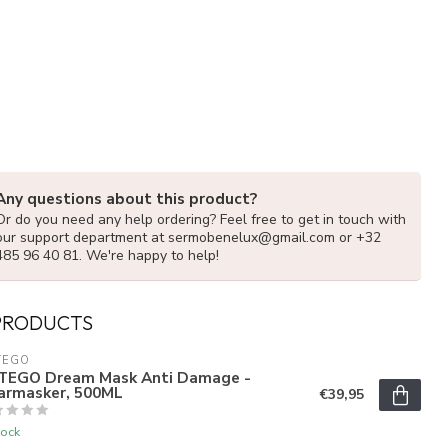
Any questions about this product?
Or do you need any help ordering? Feel free to get in touch with
our support department at
sermobenelux@gmail.com
or +32
485 96 40 81. We're happy to help!
PRODUCTS
TEGO
TEGO Dream Mask Anti Damage -
armasker, 500ML
€39,95
tock