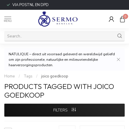
VIA POSTNL EN DPD
0
MENU
NATULIQUE – direct uit voorraad geleverd en wereldwijd geliefd
om zijn professionele, natuurlijke en milieuvriendelijke
haarverzorgingsproducten.
Home
/
Tags
/
joico goedkoop
PRODUCTS TAGGED WITH JOICO
GOEDKOOP
FILTERS