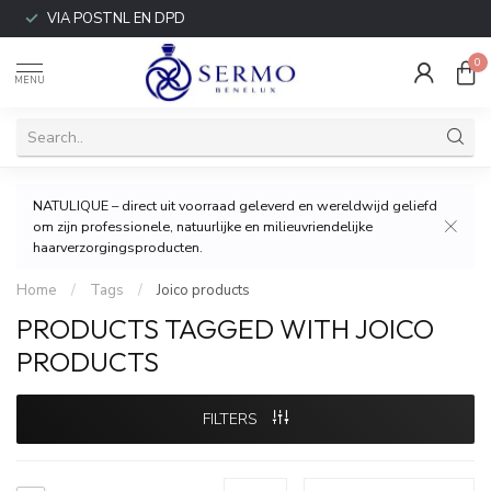
VIA POSTNL EN DPD
0
MENU
NATULIQUE – direct uit voorraad geleverd en wereldwijd geliefd
om zijn professionele, natuurlijke en milieuvriendelijke
haarverzorgingsproducten.
Home
/
Tags
/
Joico products
PRODUCTS TAGGED WITH JOICO
PRODUCTS
FILTERS