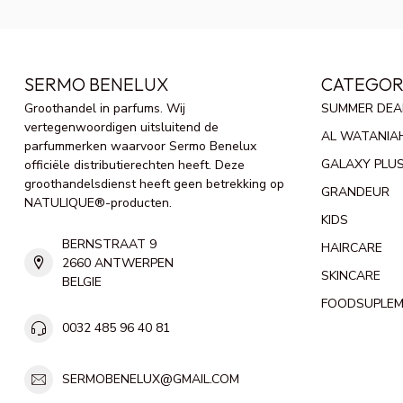
SERMO BENELUX
CATEGOR
Groothandel in parfums. Wij
SUMMER DEA
vertegenwoordigen uitsluitend de
AL WATANIA
parfummerken waarvoor Sermo Benelux
GALAXY PLU
officiële distributierechten heeft. Deze
groothandelsdienst heeft geen betrekking op
GRANDEUR
NATULIQUE®-producten.
KIDS
BERNSTRAAT 9
HAIRCARE
2660 ANTWERPEN
SKINCARE
BELGIE
FOODSUPLE
0032 485 96 40 81
SERMOBENELUX@GMAIL.COM