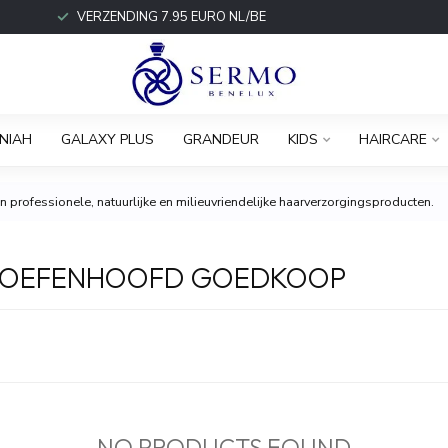
VERZENDING 7.95 EURO NL/BE
NIAH
GALAXY PLUS
GRANDEUR
KIDS
HAIRCARE
 professionele, natuurlijke en milieuvriendelijke haarverzorgingsproducten.
L OEFENHOOFD GOEDKOOP
NO PRODUCTS FOUND