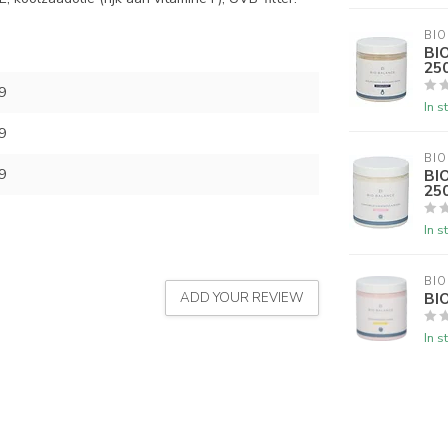
BIO
BI
25
9
In s
9
BIO
9
BI
25
In s
BIO
BI
ADD YOUR REVIEW
In s