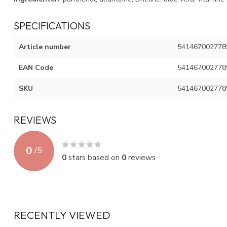
SPECIFICATIONS
Article number
541467002778
EAN Code
541467002778
SKU
541467002778
REVIEWS
0
/
5
0
stars based on
0
reviews
RECENTLY VIEWED