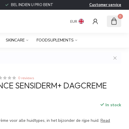
BEL INDIEN U PRO BENT
Customer service
0
EUR
SKINCARE
FOODSUPLEMENTS
0 reviews
NCE SENSIDERM+ DAGCREME
In stock
me voor alle huidtypes, in het bijzonder de rijpe huid.
Read