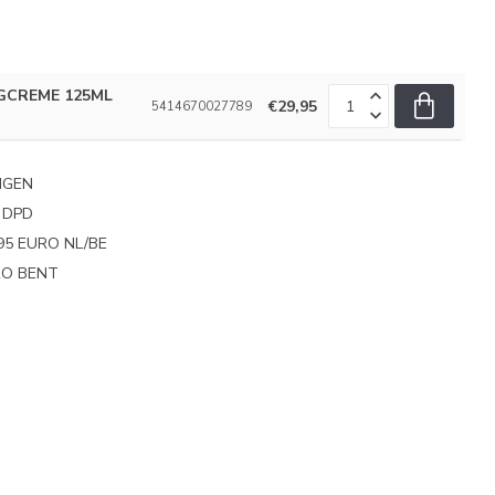
GCREME 125ML
€29,95
5414670027789
NGEN
 DPD
95 EURO NL/BE
PRO BENT