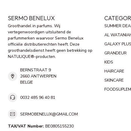
SERMO BENELUX
CATEGOR
Groothandel in parfums. Wij
SUMMER DEA
vertegenwoordigen uitsluitend de
AL WATANIA
parfummerken waarvoor Sermo Benelux
GALAXY PLU
officiële distributierechten heeft. Deze
groothandelsdienst heeft geen betrekking op
GRANDEUR
NATULIQUE®-producten.
KIDS
BERNSTRAAT 9
HAIRCARE
2660 ANTWERPEN
SKINCARE
BELGIE
FOODSUPLE
0032 485 96 40 81
SERMOBENELUX@GMAIL.COM
TAX/VAT Number:
BE0805155230