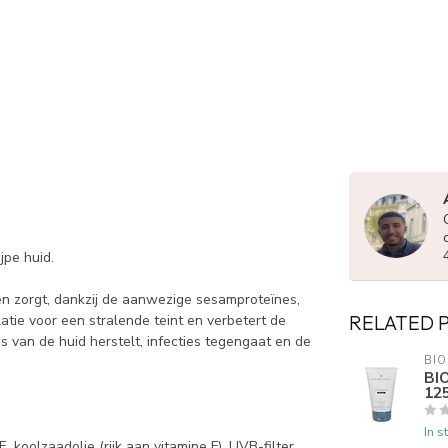
jpe huid.
en zorgt, dankzij de aanwezige sesamproteïnes,
RELATED 
atie voor een stralende teint en verbetert de
s van de huid herstelt, infecties tegengaat en de
BIO
BI
12
In s
E, koolzaadolie (rijk aan vitamine F), UVB-filter.