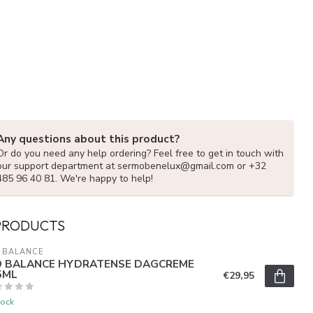
Any questions about this product?
Or do you need any help ordering? Feel free to get in touch with
our support department at
sermobenelux@gmail.com
or +32
485 96 40 81. We're happy to help!
PRODUCTS
 BALANCE
O BALANCE HYDRATENSE DAGCREME
5ML
€29,95
tock