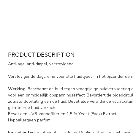
PRODUCT DESCRIPTION
Anti-age, anti-rimpel, verstevigend.
Verstevigende dagcrème voor alle huidtypes, in het bijzonder de ri
Werking
: Beschermt de huid tegen vroegtijdige huidveroudering 
voor een onmiddellijk opspanningseffect. Bevordert de bloedcircul
zuurstofdoorlating van de huid. Bevat aloë vera die de vochtbalan
geïrriteerde huid verzacht.
Bevat een UVB-zonnefilter en 1,5 % Yeast (Faex) Extract.
Hypoallergeen parfum.
Ingrediënten
: panthenol, allantoïne, Drieline, aloë vera, vitamine 