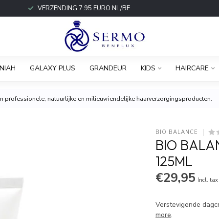
VERZENDING 7.95 EURO NL/BE
NIAH
GALAXY PLUS
GRANDEUR
KIDS
HAIRCARE
 professionele, natuurlijke en milieuvriendelijke haarverzorgingsproducten.
BIO BALANCE
BIO BALA
125ML
€29,95
Incl. tax
Verstevigende dagcrè
more
.