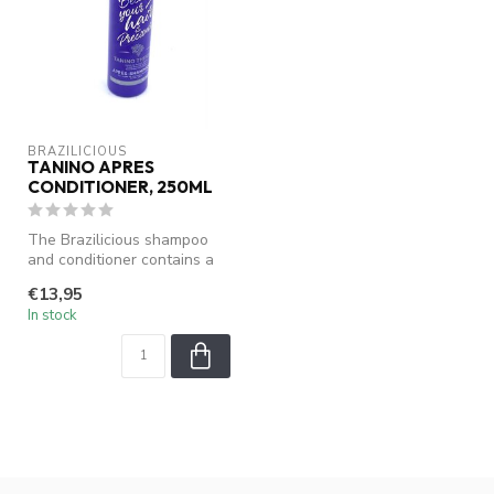
BRAZILICIOUS
TANINO APRES
CONDITIONER, 250ML
The Brazilicious shampoo
and conditioner contains a
lot of grape extracts and
€13,95
Ta...
In stock