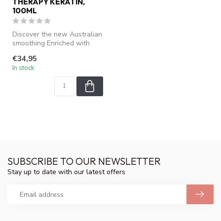
THERAPY KERATIN,
100ML
Discover the new Australian
smoothing Enriched with
Australian mango and
€34,95
protein...
In stock
SUBSCRIBE TO OUR NEWSLETTER
Stay up to date with our latest offers