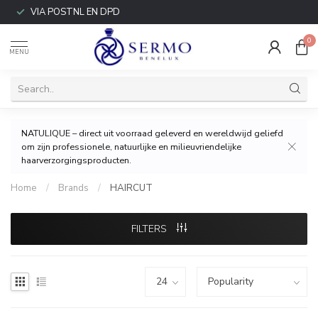
VIA POSTNL EN DPD
0
MENU
NATULIQUE – direct uit voorraad geleverd en wereldwijd geliefd
om zijn professionele, natuurlijke en milieuvriendelijke
haarverzorgingsproducten.
Home
/
Brands
/
HAIRCUT
FILTERS