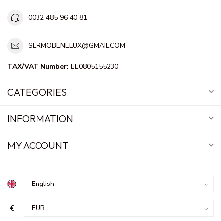
0032 485 96 40 81
SERMOBENELUX@GMAIL.COM
TAX/VAT Number:
BE0805155230
CATEGORIES
INFORMATION
MY ACCOUNT
€