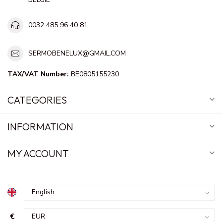
0032 485 96 40 81
SERMOBENELUX@GMAIL.COM
TAX/VAT Number:
BE0805155230
CATEGORIES
INFORMATION
MY ACCOUNT
€