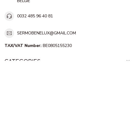
BELGIE
0032 485 96 40 81
SERMOBENELUX@GMAIL.COM
TAX/VAT Number:
BE0805155230
CATEGORIES
INFORMATION
MY ACCOUNT
€