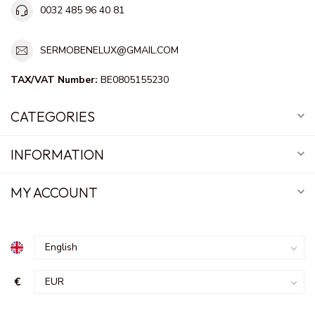
0032 485 96 40 81
SERMOBENELUX@GMAIL.COM
TAX/VAT Number:
BE0805155230
CATEGORIES
INFORMATION
MY ACCOUNT
€