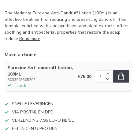
The Medavita Puroxine Anti-Dandruff Lotion (100ml) is an
effective treatment for reducing and preventing dandruff. This
formula, enriched with zinc pyrithione and plant extracts, offers
soothing and antibacterial properties that restore the scalp,
reduce
Read more
.
Make a choice
Puroxine Anti dandruft Lotion,
100ML
€75,00
8033928505205
In stock
SNELLE LEVERINGEN
VIA POSTNL EN DPD
VERZENDING 7.95 EURO NL/BE
BEL INDIEN U PRO BENT