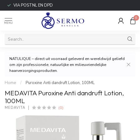
VIA POSTNL EN DPD
0
MENU
NATULIQUE – direct uit voorraad geleverd en wereldwijd geliefd
om zijn professionele, natuurlijke en milieuvriendelijke
haarverzorgingsproducten.
Home
/
Puroxine Anti dandruft Lotion, 100ML
MEDAVITA Puroxine Anti dandruft Lotion,
100ML
(0)
MEDAVITA