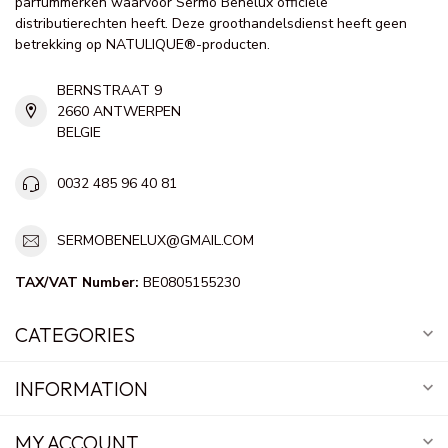
parfummerken waarvoor Sermo Benelux officiële
distributierechten heeft. Deze groothandelsdienst heeft geen
betrekking op NATULIQUE®-producten.
BERNSTRAAT 9
2660 ANTWERPEN
BELGIE
0032 485 96 40 81
SERMOBENELUX@GMAIL.COM
TAX/VAT Number:
BE0805155230
CATEGORIES
INFORMATION
MY ACCOUNT