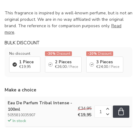
This fragrance is inspired by a well-known perfume, but is not an
original product. We are in no way affiliated with the original
brand. The reference is for comparison purposes only.
Read
more
.
BULK DISCOUNT
No discount
-30%
Discount
-20%
Discount
1 Piece
2 Pieces
3 Pieces
€19,95
€26,00
/ Piece
€24,00
/ Piece
Make a choice
Eau De Parfum Tribal Intense -
€34,95
100ml
€19,95
5055810035907
In stock