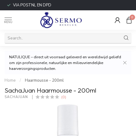
VIA POSTNL EN DPD
0
MENU
NATULIQUE – direct uit voorraad geleverd en wereldwijd geliefd
om zijn professionele, natuurlijke en milieuvriendelijke
haarverzorgingsproducten.
Home
/
Haarmousse - 200ml
SachaJuan Haarmousse - 200ml
(0)
SACHAJUAN 