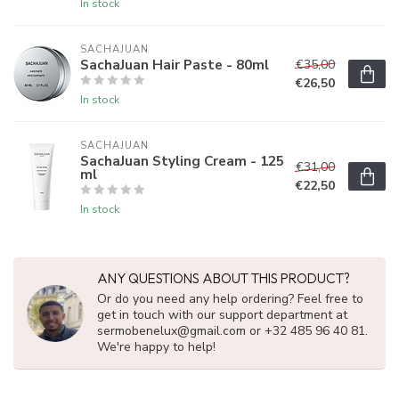
In stock
SACHAJUAN 
SachaJuan Hair Paste - 80ml
€35,00
€26,50
In stock
SACHAJUAN 
SachaJuan Styling Cream - 125
€31,00
ml
€22,50
In stock
ANY QUESTIONS ABOUT THIS PRODUCT?
Or do you need any help ordering? Feel free to
get in touch with our support department at
sermobenelux@gmail.com
or +32 485 96 40 81.
We're happy to help!