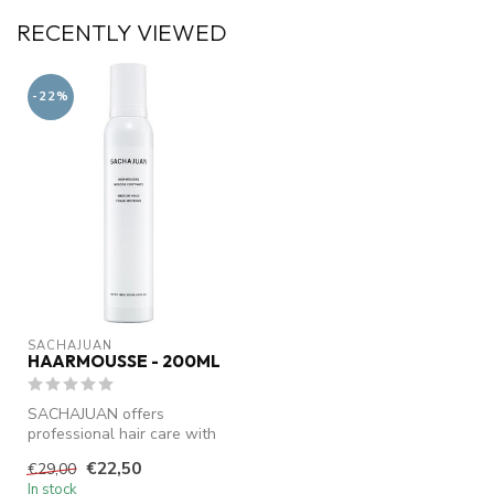
RECENTLY VIEWED
-22%
SACHAJUAN 
HAARMOUSSE - 200ML
SACHAJUAN offers
professional hair care with
Ocean Silk Technology.
€22,50
€29,00
Nourishes, s...
In stock