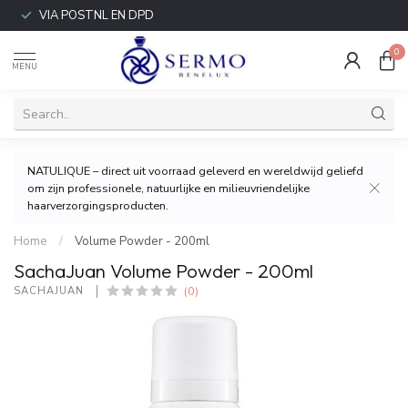
VIA POSTNL EN DPD
0
MENU
NATULIQUE – direct uit voorraad geleverd en wereldwijd geliefd
om zijn professionele, natuurlijke en milieuvriendelijke
haarverzorgingsproducten.
Home
/
Volume Powder - 200ml
SachaJuan Volume Powder - 200ml
(0)
SACHAJUAN 