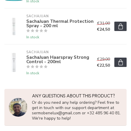
In stock
SACHAJUAN 
SachaJuan Thermal Protection
€31,00
Spray - 200 ml
€24,50
In stock
SACHAJUAN 
SachaJuan Haarspray Strong
€29,00
Control - 200ml
€22,50
In stock
ANY QUESTIONS ABOUT THIS PRODUCT?
Or do you need any help ordering? Feel free to
get in touch with our support department at
sermobenelux@gmail.com
or +32 485 96 40 81.
We're happy to help!