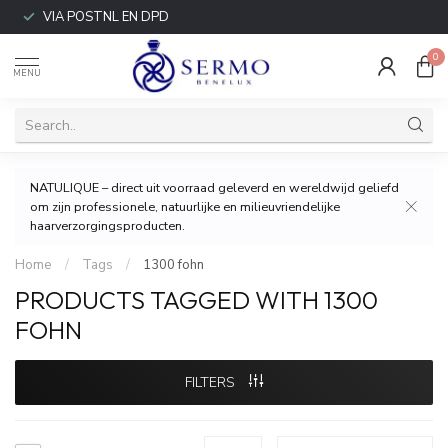
VIA POSTNL EN DPD
0
MENU
NATULIQUE – direct uit voorraad geleverd en wereldwijd geliefd
om zijn professionele, natuurlijke en milieuvriendelijke
haarverzorgingsproducten.
Home
/
Tags
/
1300 fohn
PRODUCTS TAGGED WITH 1300
FOHN
FILTERS