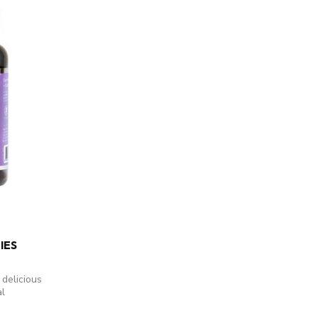
IES
 delicious
al