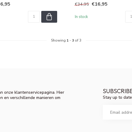
6,95
€16,95
€34,95
In stock
Showing
1
-
3
of 3
SUBSCRIB
n onze klantenservicepagina. Hier
Stay up to date
en en verschillende manieren om