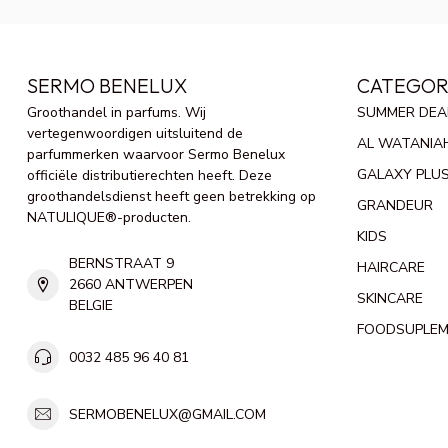
SERMO BENELUX
CATEGOR
Groothandel in parfums. Wij
SUMMER DEA
vertegenwoordigen uitsluitend de
AL WATANIA
parfummerken waarvoor Sermo Benelux
GALAXY PLU
officiële distributierechten heeft. Deze
groothandelsdienst heeft geen betrekking op
GRANDEUR
NATULIQUE®-producten.
KIDS
BERNSTRAAT 9
HAIRCARE
2660 ANTWERPEN
SKINCARE
BELGIE
FOODSUPLE
0032 485 96 40 81
SERMOBENELUX@GMAIL.COM