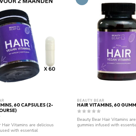
AR
BEAUTY BEAR
MINS, 60 CAPSULES (2-
HAIR VITAMINS, 60 GUMM
OURSE)
Beauty Bear Hair Vitamins are
 Hair Vitamins are delicious
gummies infused with essenti
used with essential
nutrients...