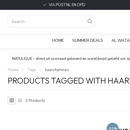
VIA POSTNL EN DPD
HOME
SUMMER DEALS
AL WATA
NATULIQUE – direct uit voorraad geleverd en wereldwijd geliefd om zijn
Home
/
Tags
/
haarvitamines
PRODUCTS TAGGED WITH HAAR
3
Products
-52%