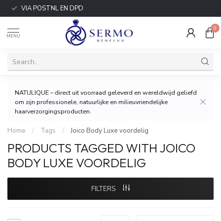
VIA POSTNL EN DPD
0
MENU
NATULIQUE – direct uit voorraad geleverd en wereldwijd geliefd
om zijn professionele, natuurlijke en milieuvriendelijke
haarverzorgingsproducten.
Home
/
Tags
/
Joico Body Luxe voordelig
PRODUCTS TAGGED WITH JOICO
BODY LUXE VOORDELIG
FILTERS