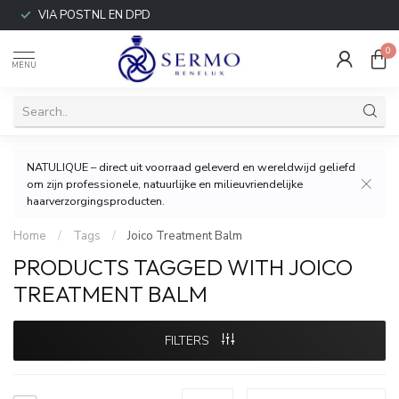
VIA POSTNL EN DPD
0
MENU
NATULIQUE – direct uit voorraad geleverd en wereldwijd geliefd
om zijn professionele, natuurlijke en milieuvriendelijke
haarverzorgingsproducten.
Home
/
Tags
/
Joico Treatment Balm
PRODUCTS TAGGED WITH JOICO
TREATMENT BALM
FILTERS