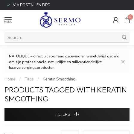
VIA POSTNL EN DPD
0
MENU
NATULIQUE – direct uit voorraad geleverd en wereldwijd geliefd
om zijn professionele, natuurlijke en milieuvriendelijke
haarverzorgingsproducten.
Home
/
Tags
/
Keratin Smoothing
PRODUCTS TAGGED WITH KERATIN
SMOOTHING
FILTERS