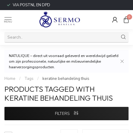
VIA POSTNL EN DPD
0
MENU
NATULIQUE – direct uit voorraad geleverd en wereldwijd geliefd
om zijn professionele, natuurlijke en milieuvriendelijke
haarverzorgingsproducten.
Home
/
Tags
/
keratine behandeling thuis
PRODUCTS TAGGED WITH
KERATINE BEHANDELING THUIS
FILTERS