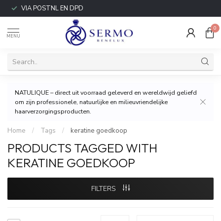
VIA POSTNL EN DPD
0
MENU
NATULIQUE – direct uit voorraad geleverd en wereldwijd geliefd
om zijn professionele, natuurlijke en milieuvriendelijke
haarverzorgingsproducten.
Home
/
Tags
/
keratine goedkoop
PRODUCTS TAGGED WITH
KERATINE GOEDKOOP
FILTERS