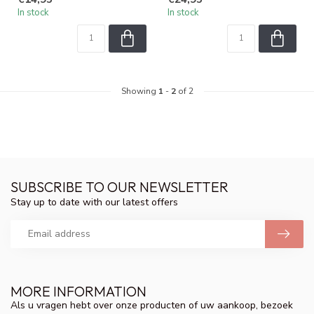
keratin.
keratin.
In stock
In stock
Showing
1
-
2
of 2
SUBSCRIBE TO OUR NEWSLETTER
Stay up to date with our latest offers
MORE INFORMATION
Als u vragen hebt over onze producten of uw aankoop, bezoek