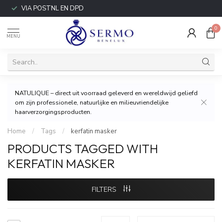
VIA POSTNL EN DPD
0
MENU
NATULIQUE – direct uit voorraad geleverd en wereldwijd geliefd
om zijn professionele, natuurlijke en milieuvriendelijke
haarverzorgingsproducten.
Home
/
Tags
/
kerfatin masker
PRODUCTS TAGGED WITH
KERFATIN MASKER
FILTERS