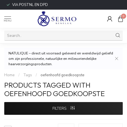
VIA POSTNL EN DPD
0
MENU
NATULIQUE – direct uit voorraad geleverd en wereldwijd geliefd
om zijn professionele, natuurlijke en milieuvriendelijke
haarverzorgingsproducten.
Home
/
Tags
/
oefenhoofd goedkoopste
PRODUCTS TAGGED WITH
OEFENHOOFD GOEDKOOPSTE
FILTERS