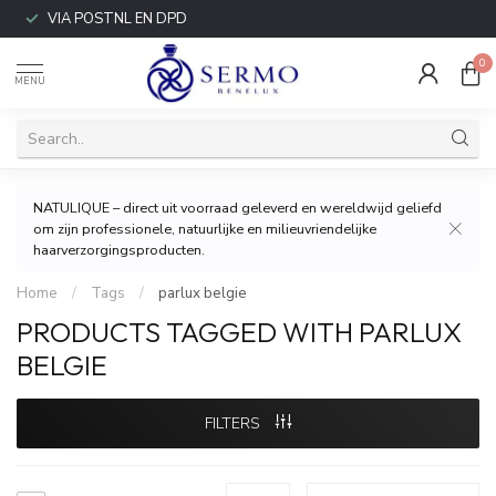
VIA POSTNL EN DPD
0
MENU
NATULIQUE – direct uit voorraad geleverd en wereldwijd geliefd
om zijn professionele, natuurlijke en milieuvriendelijke
haarverzorgingsproducten.
Home
/
Tags
/
parlux belgie
PRODUCTS TAGGED WITH PARLUX
BELGIE
FILTERS