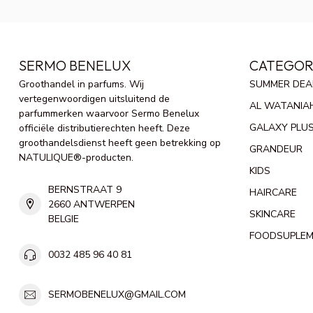
SERMO BENELUX
CATEGOR
Groothandel in parfums. Wij
SUMMER DEA
vertegenwoordigen uitsluitend de
AL WATANIA
parfummerken waarvoor Sermo Benelux
GALAXY PLU
officiële distributierechten heeft. Deze
groothandelsdienst heeft geen betrekking op
GRANDEUR
NATULIQUE®-producten.
KIDS
BERNSTRAAT 9
HAIRCARE
2660 ANTWERPEN
SKINCARE
BELGIE
FOODSUPLE
0032 485 96 40 81
SERMOBENELUX@GMAIL.COM