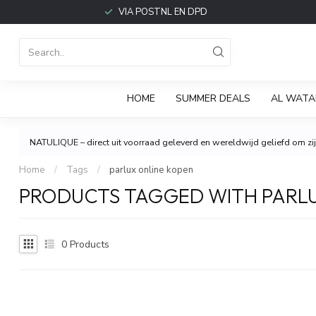
VIA POSTNL EN DPD
HOME
SUMMER DEALS
AL WATA
NATULIQUE – direct uit voorraad geleverd en wereldwijd geliefd om zijn
Home
/
Tags
/
parlux online kopen
PRODUCTS TAGGED WITH PARLU
0
Products