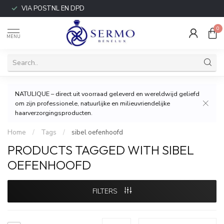
VIA POSTNL EN DPD
0
MENU
NATULIQUE – direct uit voorraad geleverd en wereldwijd geliefd
om zijn professionele, natuurlijke en milieuvriendelijke
haarverzorgingsproducten.
Home
/
Tags
/
sibel oefenhoofd
PRODUCTS TAGGED WITH SIBEL
OEFENHOOFD
FILTERS