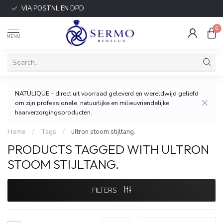
VIA POSTNL EN DPD
0
MENU
NATULIQUE – direct uit voorraad geleverd en wereldwijd geliefd
om zijn professionele, natuurlijke en milieuvriendelijke
haarverzorgingsproducten.
Home
/
Tags
/
ultron stoom stijltang.
PRODUCTS TAGGED WITH ULTRON
STOOM STIJLTANG.
FILTERS