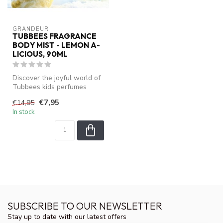
GRANDEUR
TUBBEES FRAGRANCE
BODY MIST - LEMON A-
LICIOUS, 90ML
Discover the joyful world of
Tubbees kids perfumes
specially created for young
€7,95
€14,95
f...
In stock
SUBSCRIBE TO OUR NEWSLETTER
Stay up to date with our latest offers