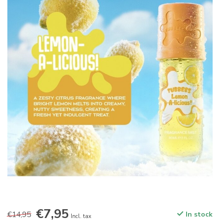
€7,95
€14,95
In stock
Incl. tax