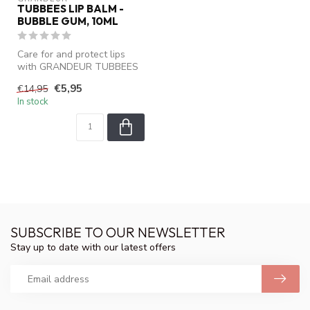
TUBBEES LIP BALM -
BUBBLE GUM, 10ML
Care for and protect lips
with GRANDEUR TUBBEES
Lip Balm. This gentle lip
€5,95
€14,95
balm i...
In stock
SUBSCRIBE TO OUR NEWSLETTER
Stay up to date with our latest offers