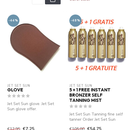
-44%
-48%
JET SET SUN
JET SET SUN
GLOVE
5 + 1 FREE INSTANT
BRONZER SELF
TANNING MIST
Jet Set Sun glove. Jet Set
Sun glove offer.
Jet Set Sun Tanning fine self
tanner Order Jet Set Sun
Self Tanning Mist cheap a...
€7,25
€54,75
€12,95
€105,00