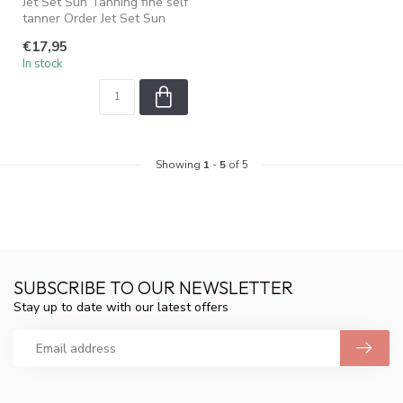
Jet Set Sun Tanning fine self
tanner Order Jet Set Sun
Self Tanning Mist
€17,95
In stock
Showing
1
-
5
of 5
SUBSCRIBE TO OUR NEWSLETTER
Stay up to date with our latest offers