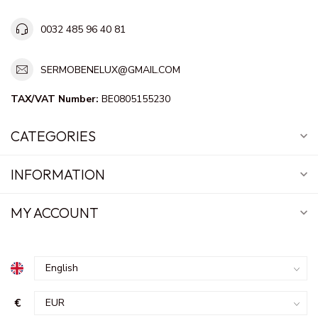
0032 485 96 40 81
SERMOBENELUX@GMAIL.COM
TAX/VAT Number:
BE0805155230
CATEGORIES
INFORMATION
MY ACCOUNT
€