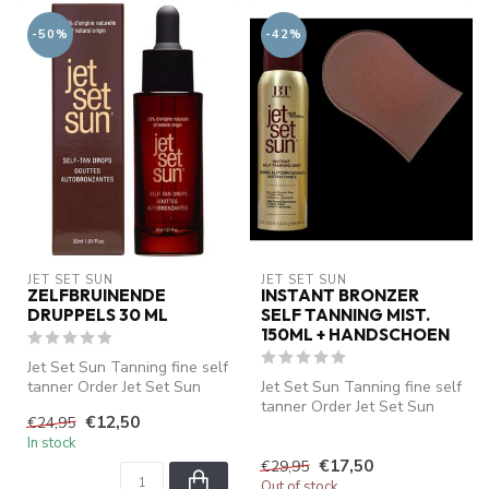
-50%
-42%
JET SET SUN
JET SET SUN
ZELFBRUINENDE
INSTANT BRONZER
DRUPPELS 30 ML
SELF TANNING MIST.
150ML + HANDSCHOEN
Jet Set Sun Tanning fine self
tanner Order Jet Set Sun
Jet Set Sun Tanning fine self
Self Tanning Mist
tanner Order Jet Set Sun
€12,50
€24,95
Self Tanning Mist
In stock
€17,50
€29,95
Out of stock