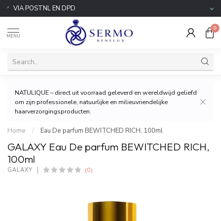
VERZENDING 7.95 EURO NL/BE
0
MENU
NATULIQUE – direct uit voorraad geleverd en wereldwijd geliefd
om zijn professionele, natuurlijke en milieuvriendelijke
haarverzorgingsproducten.
Home
/
Eau De parfum BEWITCHED RICH, 100ml
GALAXY Eau De parfum BEWITCHED RICH,
100ml
(0)
GALAXY