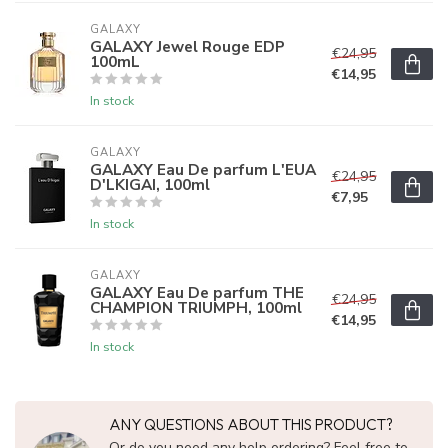
GALAXY
GALAXY Jewel Rouge EDP
€24,95
100mL
€14,95
In stock
GALAXY
GALAXY Eau De parfum L'EUA
€24,95
D'LKIGAI, 100ml
€7,95
In stock
GALAXY
GALAXY Eau De parfum THE
€24,95
CHAMPION TRIUMPH, 100ml
€14,95
In stock
ANY QUESTIONS ABOUT THIS PRODUCT?
Or do you need any help ordering? Feel free to