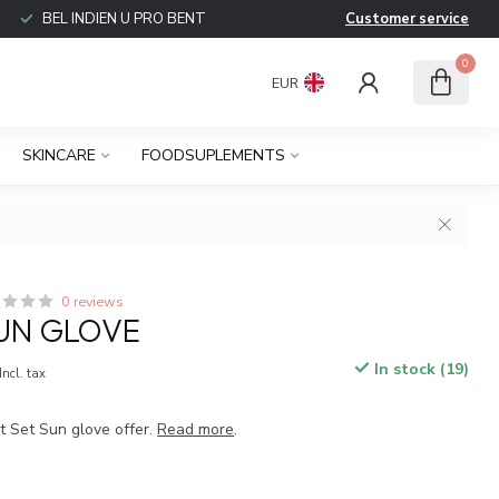
BEL INDIEN U PRO BENT
Customer service
0
EUR
SKINCARE
FOODSUPLEMENTS
0 reviews
SUN GLOVE
In stock (19)
Incl. tax
et Set Sun glove offer.
Read more
.