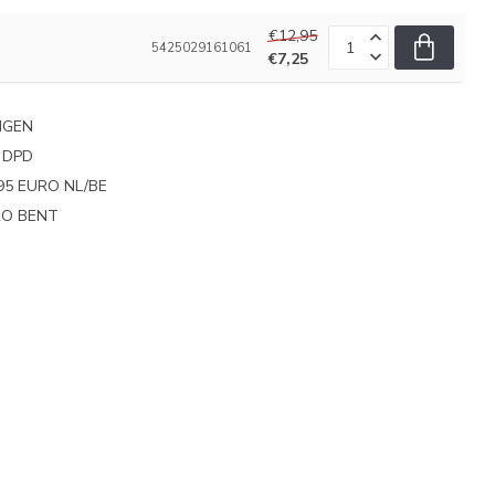
€12,95
5425029161061
€7,25
NGEN
 DPD
95 EURO NL/BE
PRO BENT