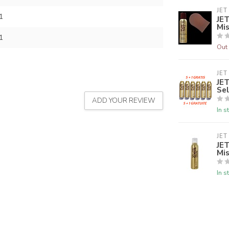
JET
1
JET
Mi
1
Out 
JET
JET
Sel
ADD YOUR REVIEW
In s
JET
JET
Mis
In s