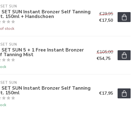
 SET SUN
 SET SUN Instant Bronzer Self Tanning
€29,95
st. 150ml + Handschoen
€17,50
of stock
 SET SUN
 SET SUN 5 + 1 Free Instant Bronzer
€105,00
f Tanning Mist
€54,75
tock
 SET SUN
 SET SUN Instant Bronzer Self Tanning
t. 150ml
€17,95
tock