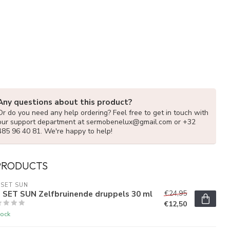
Any questions about this product?
Or do you need any help ordering? Feel free to get in touch with
our support department at
sermobenelux@gmail.com
or +32
485 96 40 81. We're happy to help!
PRODUCTS
 SET SUN
T SET SUN Zelfbruinende druppels 30 ml
€24,95
€12,50
tock