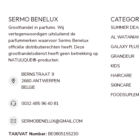
SERMO BENELUX
CATEGOR
Groothandel in parfums. Wij
SUMMER DEA
vertegenwoordigen uitsluitend de
AL WATANIA
parfummerken waarvoor Sermo Benelux
GALAXY PLU
officiële distributierechten heeft. Deze
groothandelsdienst heeft geen betrekking op
GRANDEUR
NATULIQUE®-producten.
KIDS
BERNSTRAAT 9
HAIRCARE
2660 ANTWERPEN
SKINCARE
BELGIE
FOODSUPLE
0032 485 96 40 81
SERMOBENELUX@GMAIL.COM
TAX/VAT Number:
BE0805155230