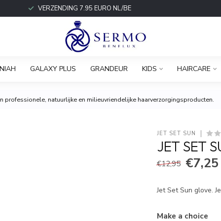
VERZENDING 7.95 EURO NL/BE
NIAH
GALAXY PLUS
GRANDEUR
KIDS
HAIRCARE
 professionele, natuurlijke en milieuvriendelijke haarverzorgingsproducten.
JET SET SUN
JET SET 
€7,25
€12,95
Jet Set Sun glove. J
Make a choice