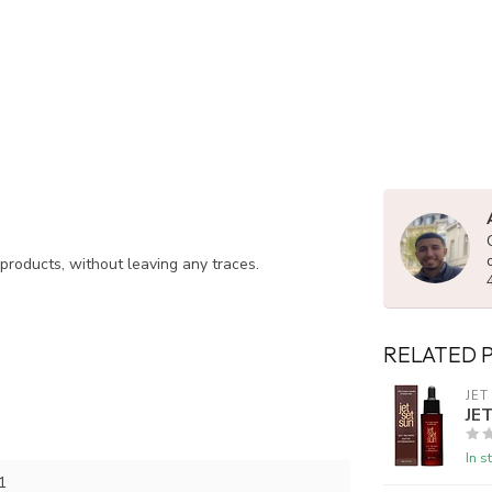
products, without leaving any traces.
RELATED 
JET
JE
In s
1