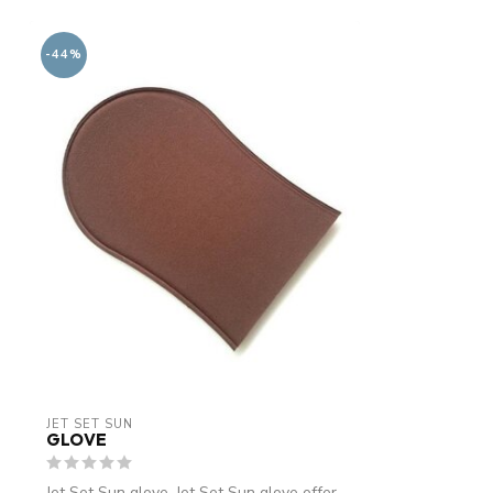
-44%
JET SET SUN
GLOVE
Jet Set Sun glove. Jet Set Sun glove offer.