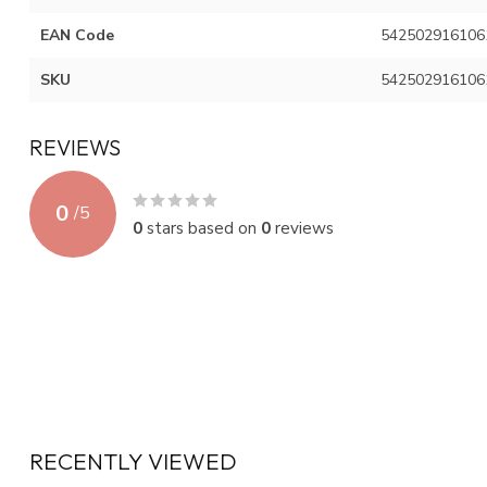
EAN Code
542502916106
SKU
542502916106
REVIEWS
0
/
5
0
stars based on
0
reviews
RECENTLY VIEWED