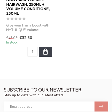
HAIRWASH, 250ML +
VOLUME CONDITIONE,
250ML
Give your hair a boost with
NATULIQUE Volume
Shampoo – a gentle,
€32,50
€43,95
cleansing shamp...
In stock
SUBSCRIBE TO OUR NEWSLETTER
Stay up to date with our latest offers