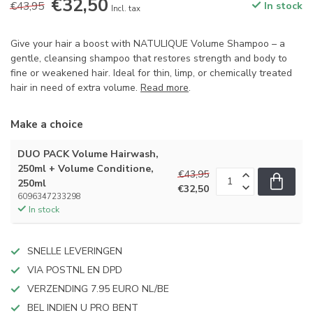
€32,50
€43,95
In stock
Incl. tax
Give your hair a boost with NATULIQUE Volume Shampoo – a
gentle, cleansing shampoo that restores strength and body to
fine or weakened hair. Ideal for thin, limp, or chemically treated
hair in need of extra volume.
Read more
.
Make a choice
DUO PACK Volume Hairwash,
250ml + Volume Conditione,
€43,95
250ml
€32,50
6096347233298
In stock
SNELLE LEVERINGEN
VIA POSTNL EN DPD
VERZENDING 7.95 EURO NL/BE
BEL INDIEN U PRO BENT