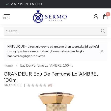
VIA POSTNL EN DPD
0
MENU
NATULIQUE – direct uit voorraad geleverd en wereldwijd geliefd
om zijn professionele, natuurlijke en milieuvriendelijke
haarverzorgingsproducten.
Home
/
Eau De Perfume La´AMBRE, 100ml
GRANDEUR Eau De Perfume La´AMBRE,
100ml
(0)
GRANDEUR