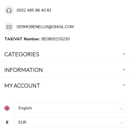
0032 485 96 40 81
SERMOBENELUX@GMAIL.COM
TAX/VAT Number:
BE0805155230
CATEGORIES
INFORMATION
MY ACCOUNT
€