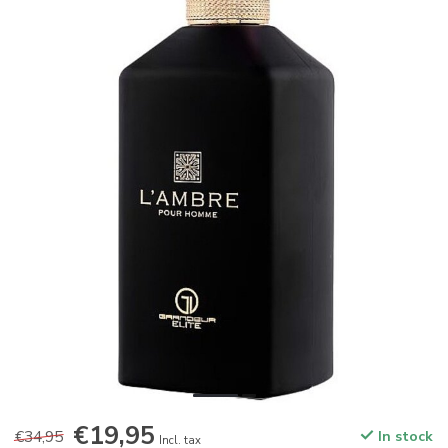
€19,95
€34,95
In stock
Incl. tax