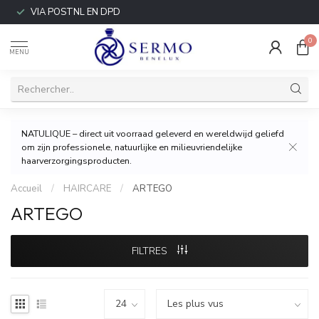
VIA POSTNL EN DPD
0
MENU
NATULIQUE – direct uit voorraad geleverd en wereldwijd geliefd
om zijn professionele, natuurlijke en milieuvriendelijke
haarverzorgingsproducten.
Accueil
/
HAIRCARE
/
ARTEGO
ARTEGO
FILTRES