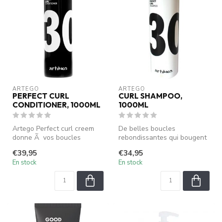
ARTEGO
ARTEGO
PERFECT CURL
CURL SHAMPOO,
CONDITIONER, 1000ML
1000ML
Artego Perfect curl creem
De belles boucles
donne Ã vos boucles
rebondissantes qui bougent
rebondir, verre et
bien lorsque vous marchez
€39,95
€34,95
dÃ©finition, m...
et donnen...
En stock
En stock