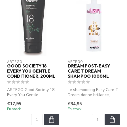
ARTEGO
ARTEGO
GOOD SOCIETY 18
DREAM POST-EASY
EVERY YOU GENTLE
CARE T DREAM
CONDITIONER, 200ML
SHAMPOO 1000ML
ARTEGO Good Society 18
Le shampooing Easy Care T
Every You Gentle
Dream donne brillance,
Conditioner hydrate et
résilience et corps aux
€17,95
€34,95
adoucit vos cheve...
cheveux...
En stock
En stock