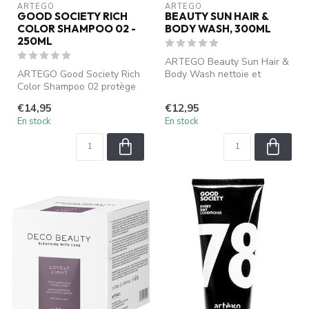
ARTEGO
ARTEGO
GOOD SOCIETY RICH
BEAUTY SUN HAIR &
COLOR SHAMPOO 02 -
BODY WASH, 300ML
250ML
ARTEGO Beauty Sun Hair &
ARTEGO Good Society Rich
Body Wash nettoie et
Color Shampoo 02 protège
hydrate les cheveux et la
et renforce les cheveux
peau apr...
€14,95
€12,95
coloré...
En stock
En stock