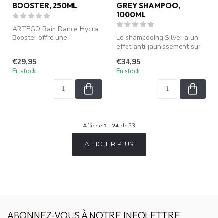
BOOSTER, 250ML
GREY SHAMPOO,
1000ML
ARTEGO Rain Dance Hydra
Booster offre une
Le shampooing Silver a un
hydratation intense et
effet anti-jaunissement sur
répare les chev...
les cheveux blancs et gris...
€29,95
€34,95
En stock
En stock
Affiche
1
-
24
de 53
AFFICHER PLUS
ABONNEZ-VOUS À NOTRE INFOLETTRE