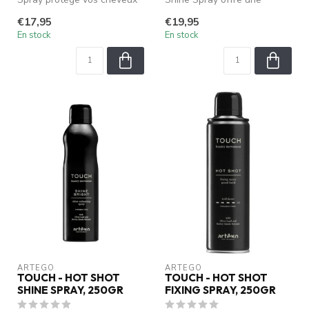
des rayons UV tout en
brillance éclatante et
€17,95
€19,95
hydrat...
durable à tou...
En stock
En stock
ARTEGO
ARTEGO
TOUCH - HOT SHOT
TOUCH - HOT SHOT
SHINE SPRAY, 250GR
FIXING SPRAY, 250GR