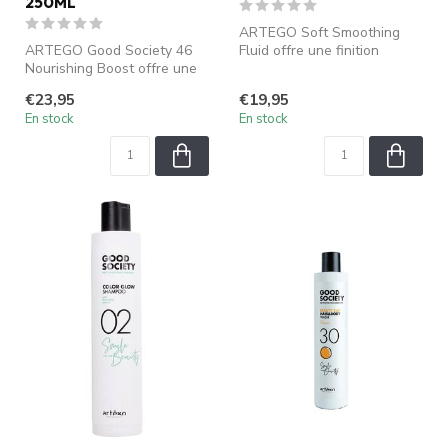
250ML
ARTEGO Soft Smoothing
ARTEGO Good Society 46
Fluid offre une finition
Nourishing Boost offre une
soyeuse, lissant les cheveux
nutrition intense et une
et l...
€23,95
€19,95
hydra...
En stock
En stock