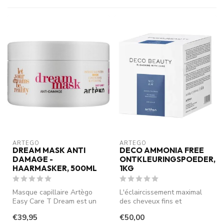
ARTEGO
ARTEGO
DREAM MASK ANTI
DECO AMMONIA FREE
DAMAGE -
ONTKLEURINGSPOEDER,
HAARMASKER, 500ML
1KG
Masque capillaire Artègo
L'éclaircissement maximal
Easy Care T Dream est un
des cheveux fins et
masque réparateur qui rend
sensibles n'est plus un
€39,95
€50,00
les...
tabou ! La...