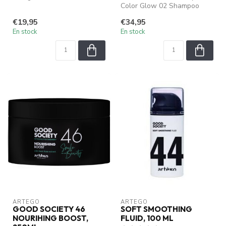
des cheveux pour le cuir
Color Glow 02 Shampoo
chevel...
offre une protection intense
€19,95
€34,95
pour les ...
En stock
En stock
ARTEGO
ARTEGO
GOOD SOCIETY 46
SOFT SMOOTHING
NOURIHING BOOST,
FLUID, 100 ML