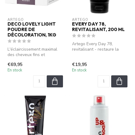
ARTEGO
ARTEGO
DECO LOVELY LIGHT
EVERY DAY 78,
POUDRE DE
REVITALISANT, 200 ML
DÉCOLORATION, 1KG
Artego Every Day 78,
L'éclaircissement maximal
revitalisant - restaure la
des cheveux fins et
brillance naturelle, nourrit et
sensibles n'est plus un
...
€69,95
€19,95
tabou ! La...
En stock
En stock