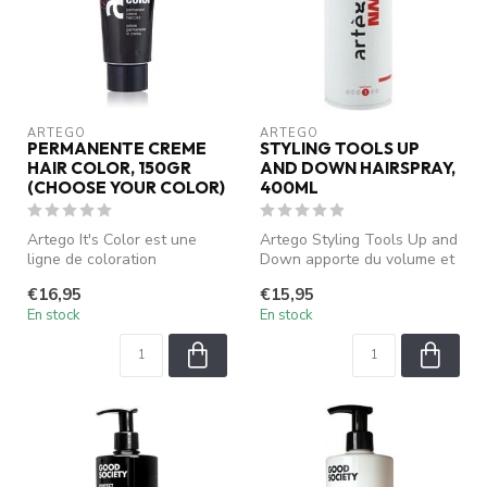
ARTEGO
ARTEGO
PERMANENTE CREME
STYLING TOOLS UP
HAIR COLOR, 150GR
AND DOWN HAIRSPRAY,
(CHOOSE YOUR COLOR)
400ML
Artego It's Color est une
Artego Styling Tools Up and
ligne de coloration
Down apporte du volume et
professionnelle
de la tenue sans alourdir ...
€16,95
€15,95
spécialement conçu...
En stock
En stock