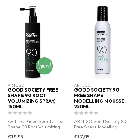
ARTEGO
ARTEGO
GOOD SOCIETY FREE
GOOD SOCIETY 90
SHAPE 90 ROOT
FREE SHAPE
VOLUMIZING SPRAY,
MODELLING MOUSSE,
150ML
250ML
ARTEGO Good Society Free
ARTEGO Good Society 90
Shape 90 Root Volumizing
Free Shape Modelling
Spray apporte un effet
Mousse offre un contrôle
€19,95
€17,95
liftant...
flexible et...