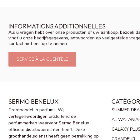
INFORMATIONS ADDITIONNELLES
Als u vragen hebt over onze producten of uw aankoop, bezoek da
vindt u onze bedrijfsgegevens, antwoorden op veelgestelde vrag
contact met ons op te nemen.
SERVICE À LA CLIENTÈLE
SERMO BENELUX
CATÉGOR
Groothandel in parfums. Wij
SUMMER DEA
vertegenwoordigen uitsluitend de
AL WATANIA
parfummerken waarvoor Sermo Benelux
GALAXY PLU
officiële distributierechten heeft. Deze
groothandelsdienst heeft geen betrekking op
GRANDEUR