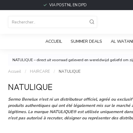
VIA POSTNL EN DPD
ACCUEIL
SUMMER DEALS
AL WATAN
NATULIQUE – direct uit voorraad geleverd en wereldwijd geliefd om zijn
Accueil
/
HAIRCARE
/
NATULIQUE
NATULIQUE
Sermo Benelux n'est ni un distributeur officiel, agréé ou exc
produits authentiques qui ont été légalement mis sur le marché a
légitimes. La marque NATULIQUE® est utilisée uniquement dans l
n'est pas autorisé à recruter, désigner ou représenter des distr