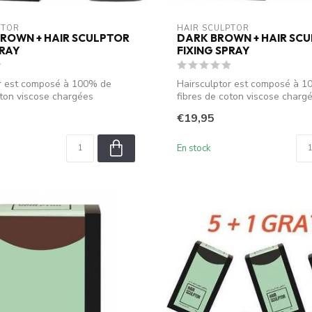
PTOR
HAIR SCULPTOR
ROWN + HAIR SCULPTOR
DARK BROWN + HAIR SC
PRAY
FIXING SPRAY
or est composé à 100% de
Hairsculptor est composé à 
oton viscose chargées
fibres de coton viscose charg
..
électrostati...
€19,95
En stock