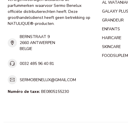
AL WATANIA
parfummerken waarvoor Sermo Benelux
GALAXY PLU
officiële distributierechten heeft. Deze
groothandelsdienst heeft geen betrekking op
GRANDEUR
NATULIQUE®-producten.
ENFANTS
BERNSTRAAT 9
HAIRCARE
2660 ANTWERPEN
SKINCARE
BELGIE
FOODSUPLE
0032 485 96 40 81
SERMOBENELUX@GMAIL.COM
Numéro de taxe:
BE0805155230