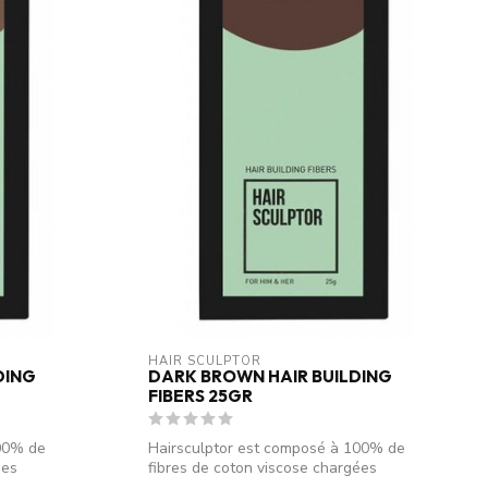
HAIR SCULPTOR
DING
DARK BROWN HAIR BUILDING
FIBERS 25GR
100% de
Hairsculptor est composé à 100% de
ées
fibres de coton viscose chargées
électrostati...