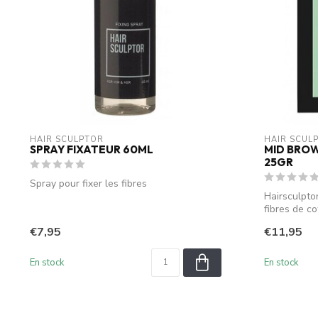
HAIR SCULPTOR
HAIR SCUL
SPRAY FIXATEUR 60ML
MID BROW
25GR
Spray pour fixer les fibres
Hairsculpt
fibres de c
électrostati.
€7,95
€11,95
En stock
En stock