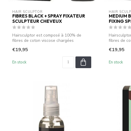
HAIR SCULPTOR
HAIR SCUL
FIBRES BLACK + SPRAY FIXATEUR
MEDIUM B
SCULPTEUR CHEVEUX
FIXING S
Hairsculptor est composé à 100% de
Hairsculpt
fibres de coton viscose chargées
fibres de c
électrostati...
électrostati.
€19,95
€19,95
En stock
En stock