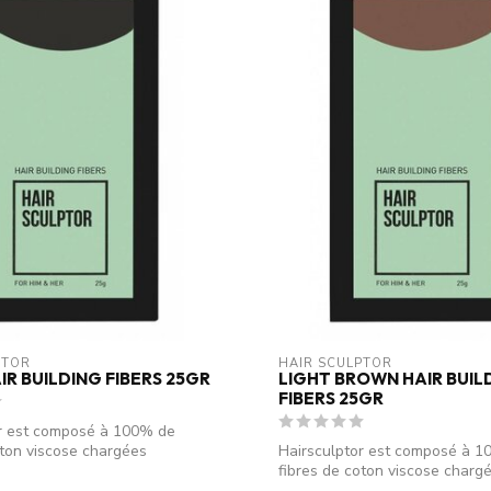
PTOR
HAIR SCULPTOR
IR BUILDING FIBERS 25GR
LIGHT BROWN HAIR BUIL
FIBERS 25GR
or est composé à 100% de
oton viscose chargées
Hairsculptor est composé à 
..
fibres de coton viscose charg
électrostati...