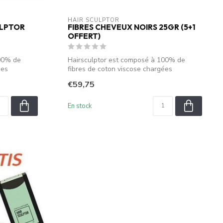
HAIR SCULPTOR
ULPTOR
FIBRES CHEVEUX NOIRS 25GR (5+1
OFFERT)
100% de
Hairsculptor est composé à 100% de
ées
fibres de coton viscose chargées
électrostati...
€59,75
En stock