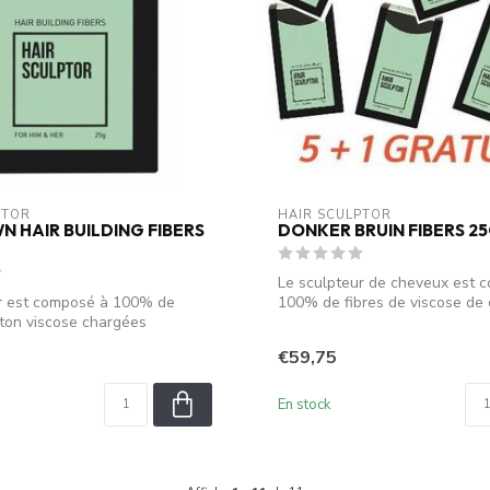
PTOR
HAIR SCULPTOR
N HAIR BUILDING FIBERS
DONKER BRUIN FIBERS 25G
Le sculpteur de cheveux est 
or est composé à 100% de
100% de fibres de viscose de
oton viscose chargées
chargée...
..
€59,75
En stock