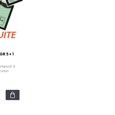
R 5 + 1
composé à
 coton