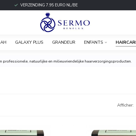
VERZENDING 7.95 EURO NL/BE
IAH
GALAXY PLUS
GRANDEUR
ENFANTS
HAIRCAR
 professionele, natuurlijke en milieuvriendelijke haarverzorgingsproducten.
Afficher: