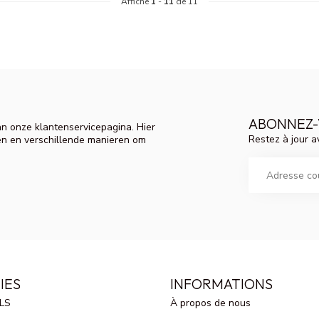
Affiche
1
-
11
de 11
ABONNEZ-
n onze klantenservicepagina. Hier
Restez à jour a
en en verschillende manieren om
IES
INFORMATIONS
LS
À propos de nous