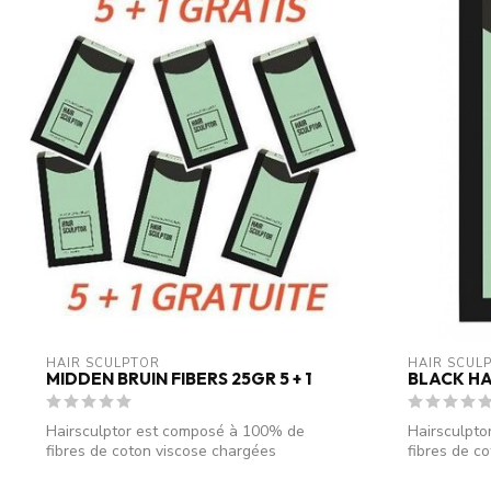
HAIR SCULPTOR
HAIR SCUL
MIDDEN BRUIN FIBERS 25GR 5 + 1
BLACK HA
Hairsculptor est composé à 100% de
Hairsculpt
fibres de coton viscose chargées
fibres de c
électrostati...
électrostati.