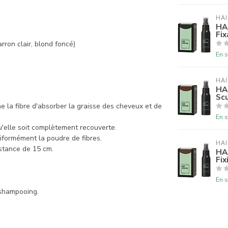
HAI
HA
Fix
rron clair, blond foncé)
En s
HAI
HA
Scu
 la fibre d'absorber la graisse des cheveux et de
En s
u'elle soit complètement recouverte.
iformément la poudre de fibres.
HAI
istance de 15 cm.
HA
Fix
En s
 shampooing.