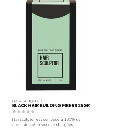
HAIR SCULPTOR
BLACK HAIR BUILDING FIBERS 25GR
Hairsculptor est composé à 100% de
fibres de coton viscose chargées
électrostati...