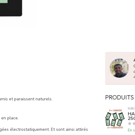
PRODUITS
nis et paraissent naturels.
HAI
HA
25G
 en place.
ées électrostatiquement. Et sont ainsi attirés
En s