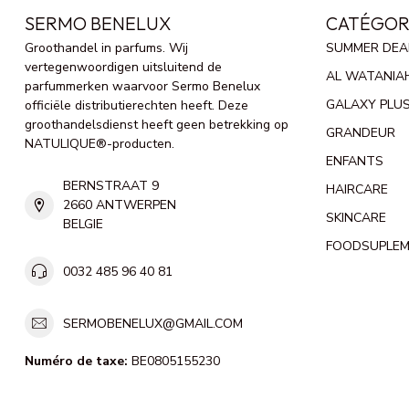
SERMO BENELUX
CATÉGOR
Groothandel in parfums. Wij
SUMMER DEA
vertegenwoordigen uitsluitend de
AL WATANIA
parfummerken waarvoor Sermo Benelux
GALAXY PLU
officiële distributierechten heeft. Deze
groothandelsdienst heeft geen betrekking op
GRANDEUR
NATULIQUE®-producten.
ENFANTS
BERNSTRAAT 9
HAIRCARE
2660 ANTWERPEN
SKINCARE
BELGIE
FOODSUPLE
0032 485 96 40 81
SERMOBENELUX@GMAIL.COM
Numéro de taxe:
BE0805155230