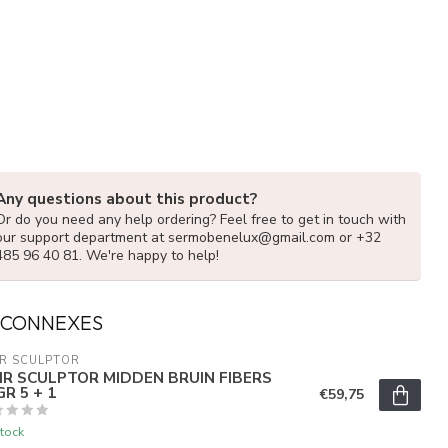
Any questions about this product?
Or do you need any help ordering? Feel free to get in touch with
our support department at
sermobenelux@gmail.com
or +32
485 96 40 81. We're happy to help!
 CONNEXES
R SCULPTOR
IR SCULPTOR MIDDEN BRUIN FIBERS
R 5 + 1
€59,75
tock