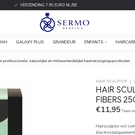
VERZENDING 7.95 EURO NL/BE
IAH
GALAXY PLUS
GRANDEUR
ENFANTS
HAIRCAR
 professionele, natuurlijke en milieuvriendelijke haarverzorgingsproducten.
HAIR SCULPTOR
HAIR SCU
FIBERS 2
€11,95
Taxes in
Hairsculptor est co
électrostatiquement