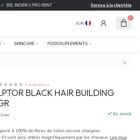
BEL INDIEN U PRO BENT
Service à la clientèle
0
EUR
E
SKINCARE
FOODSUPLEMENTS
0 évaluations
LPTOR BLACK HAIR BUILDING
5GR
En stock
cluses
mposé à 100% de fibres de coton viscose chargées
. Et sont ainsi attirés magnétiquement par les cheveux.
Lire plus
.