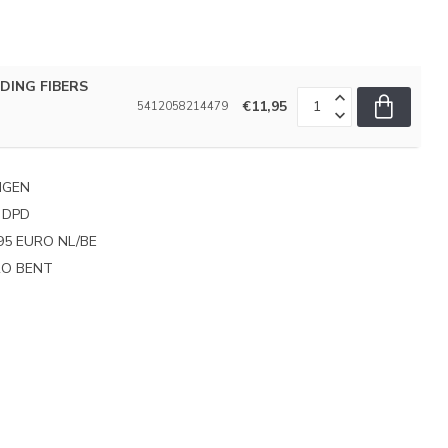
LDING FIBERS
€11,95
5412058214479
NGEN
 DPD
95 EURO NL/BE
PRO BENT