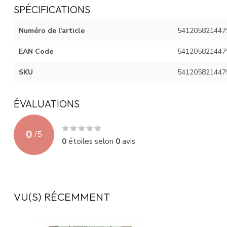
SPÉCIFICATIONS
Numéro de l'article
541205821447
EAN Code
541205821447
SKU
541205821447
ÉVALUATIONS
0
/
5
0
étoiles selon
0
avis
VU(S) RÉCEMMENT