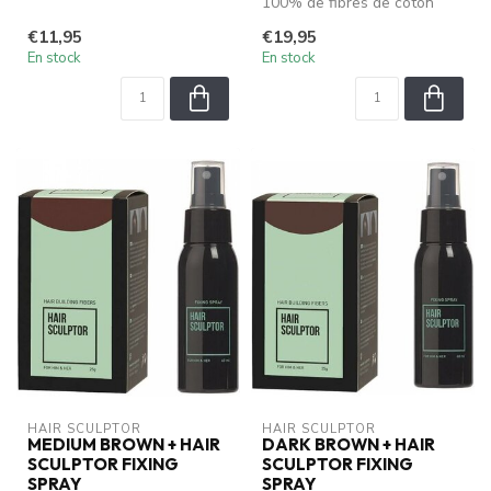
viscose chargées
100% de fibres de coton
électrostati...
viscose chargées
€11,95
€19,95
électrostati...
En stock
En stock
HAIR SCULPTOR
HAIR SCULPTOR
MEDIUM BROWN + HAIR
DARK BROWN + HAIR
SCULPTOR FIXING
SCULPTOR FIXING
SPRAY
SPRAY