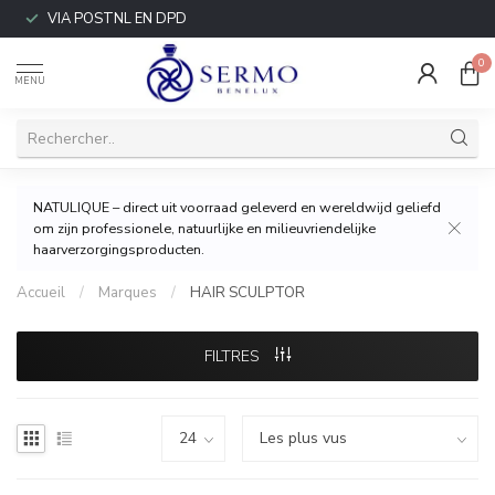
VIA POSTNL EN DPD
0
MENU
NATULIQUE – direct uit voorraad geleverd en wereldwijd geliefd
om zijn professionele, natuurlijke en milieuvriendelijke
haarverzorgingsproducten.
Accueil
/
Marques
/
HAIR SCULPTOR
FILTRES