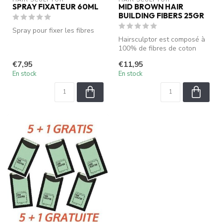
SPRAY FIXATEUR 60ML
MID BROWN HAIR
BUILDING FIBERS 25GR
Spray pour fixer les fibres
Hairsculptor est composé à
100% de fibres de coton
viscose chargées
€7,95
€11,95
électrostati...
En stock
En stock