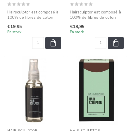
Hairsculptor est composé à
Hairsculptor est composé à
100% de fibres de coton
100% de fibres de coton
viscose chargées
viscose chargées
€19,95
€19,95
électrostati...
électrostati...
En stock
En stock
HAIR SCULPTOR
HAIR SCULPTOR