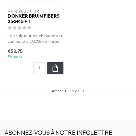
HAIR SCULPTOR
DONKER BRUIN FIBERS
25GR 5 + 1
Le sculpteur de cheveux est
composé à 100% de fibres
de viscose de coton
€59,75
chargée...
En stock
Affiche
1
-
11
de 11
ABONNEZ-VOUS À NOTRE INFOLETTRE