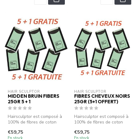
HAIR SCULPTOR
HAIR SCULPTOR
MIDDEN BRUIN FIBERS
FIBRES CHEVEUX NOIRS
25GR 5 + 1
25GR (5+1 OFFERT)
Hairsculptor est composé à
Hairsculptor est composé à
100% de fibres de coton
100% de fibres de coton
viscose chargées
viscose chargées
€59,75
€59,75
électrostati...
électrostati...
En stock
En stock