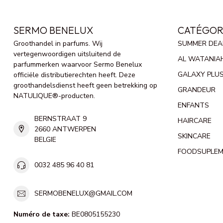
SERMO BENELUX
CATÉGOR
Groothandel in parfums. Wij
SUMMER DEA
vertegenwoordigen uitsluitend de
AL WATANIA
parfummerken waarvoor Sermo Benelux
GALAXY PLU
officiële distributierechten heeft. Deze
groothandelsdienst heeft geen betrekking op
GRANDEUR
NATULIQUE®-producten.
ENFANTS
BERNSTRAAT 9
HAIRCARE
2660 ANTWERPEN
SKINCARE
BELGIE
FOODSUPLE
0032 485 96 40 81
SERMOBENELUX@GMAIL.COM
Numéro de taxe:
BE0805155230