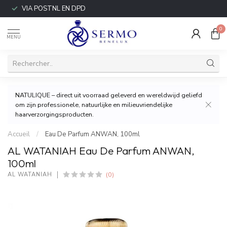
VIA POSTNL EN DPD
0
MENU
NATULIQUE – direct uit voorraad geleverd en wereldwijd geliefd
om zijn professionele, natuurlijke en milieuvriendelijke
haarverzorgingsproducten.
Accueil
/
Eau De Parfum ANWAN, 100ml
AL WATANIAH Eau De Parfum ANWAN,
100ml
(0)
AL WATANIAH