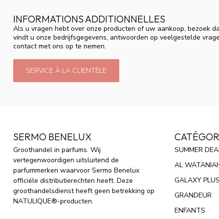
INFORMATIONS ADDITIONNELLES
Als u vragen hebt over onze producten of uw aankoop, bezoek da
vindt u onze bedrijfsgegevens, antwoorden op veelgestelde vrag
contact met ons op te nemen.
SERVICE À LA CLIENTÈLE
SERMO BENELUX
CATÉGOR
Groothandel in parfums. Wij
SUMMER DEA
vertegenwoordigen uitsluitend de
AL WATANIA
parfummerken waarvoor Sermo Benelux
GALAXY PLU
officiële distributierechten heeft. Deze
groothandelsdienst heeft geen betrekking op
GRANDEUR
NATULIQUE®-producten.
ENFANTS