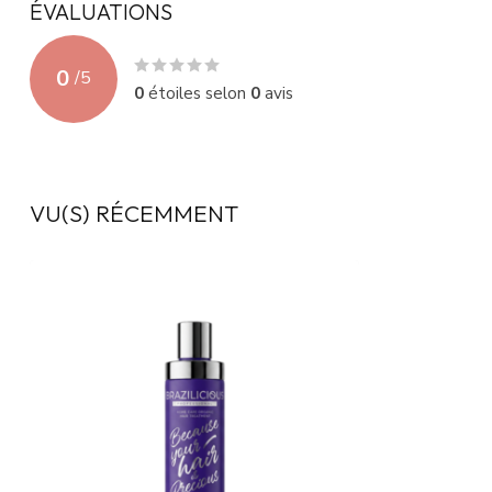
ÉVALUATIONS
0
/
5
0
étoiles selon
0
avis
VU(S) RÉCEMMENT