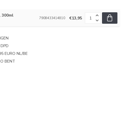
 300ml
€13,95
7908433414810
NGEN
 DPD
95 EURO NL/BE
PRO BENT