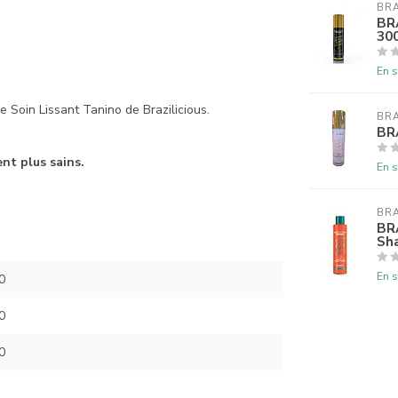
BRA
BR
30
En s
e Soin Lissant Tanino de Brazilicious.
BRA
BR
nt plus sains.
En s
BRA
BR
Sh
En s
0
0
0