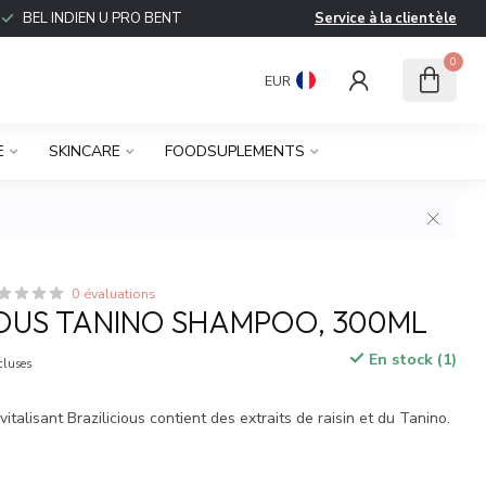
BEL INDIEN U PRO BENT
Service à la clientèle
0
EUR
E
SKINCARE
FOODSUPLEMENTS
0 évaluations
IOUS TANINO SHAMPOO, 300ML
En stock (1)
cluses
italisant Brazilicious contient des extraits de raisin et du Tanino.