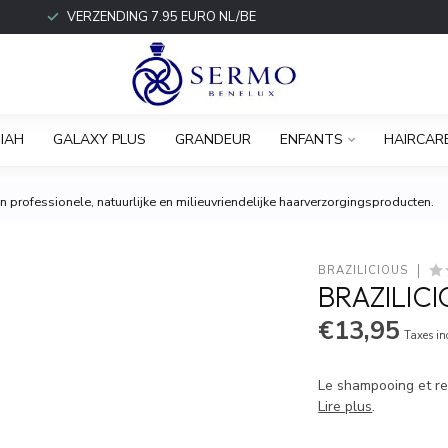
VERZENDING 7.95 EURO NL/BE
IAH
GALAXY PLUS
GRANDEUR
ENFANTS
HAIRCAR
 professionele, natuurlijke en milieuvriendelijke haarverzorgingsproducten.
BRAZILICIOUS
BRAZILIC
€13,95
Taxes in
Le shampooing et rev
Lire plus
.