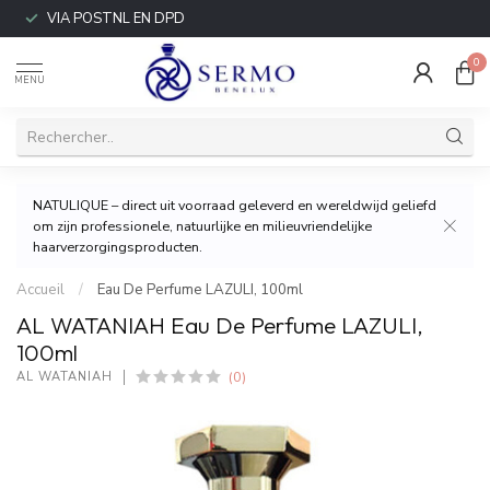
VIA POSTNL EN DPD
0
MENU
NATULIQUE – direct uit voorraad geleverd en wereldwijd geliefd
om zijn professionele, natuurlijke en milieuvriendelijke
haarverzorgingsproducten.
Accueil
/
Eau De Perfume LAZULI, 100ml
AL WATANIAH Eau De Perfume LAZULI,
100ml
(0)
AL WATANIAH