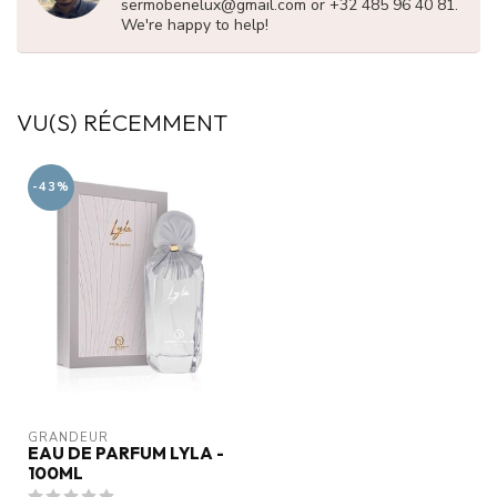
sermobenelux@gmail.com
or +32 485 96 40 81.
We're happy to help!
VU(S) RÉCEMMENT
-43%
GRANDEUR
EAU DE PARFUM LYLA -
100ML