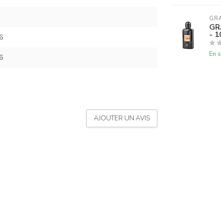
GR
GR
- 
6
En s
6
AJOUTER UN AVIS