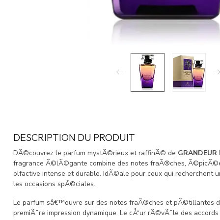
DESCRIPTION DU PRODUIT
DÃ©couvrez le parfum mystÃ©rieux et raffinÃ© de
GRANDEUR E
fragrance Ã©lÃ©gante combine des notes fraÃ®ches, Ã©picÃ©es
olfactive intense et durable. IdÃ©ale pour ceux qui recherchent
les occasions spÃ©ciales.
Le parfum sâ€™ouvre sur des notes fraÃ®ches et pÃ©tillantes
premiÃ¨re impression dynamique. Le cÅ“ur rÃ©vÃ¨le des accord