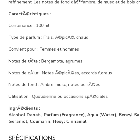
raffinement. Les notes de fond dâ€™ambre, de musc et de bois cr
CaractÃ©ristiques :
Contenance : 100 ml
Type de parfum : Frais, Ã©picÃ©, chaud
Convient pour : Femmes et hommes
Notes de tÃªte : Bergamote, agrumes
Notes de cÅ“ur : Notes Ã©picÃ©es, accords floraux
Notes de fond : Ambre, musc, notes boisÃ©es
Utilisation : Quotidienne ou occasions spÃ©ciales
IngrÃ©dients :
Alcohol Denat., Parfum (Fragrance), Aqua (Water), Benzyl Sal
Geraniol, Coumarin, Hexyl Cinnamal
SPÉCIFICATIONS