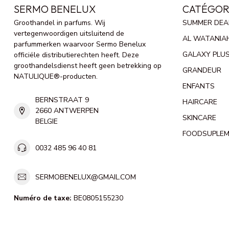
SERMO BENELUX
CATÉGOR
Groothandel in parfums. Wij
SUMMER DEA
vertegenwoordigen uitsluitend de
AL WATANIA
parfummerken waarvoor Sermo Benelux
GALAXY PLU
officiële distributierechten heeft. Deze
groothandelsdienst heeft geen betrekking op
GRANDEUR
NATULIQUE®-producten.
ENFANTS
BERNSTRAAT 9
HAIRCARE
2660 ANTWERPEN
SKINCARE
BELGIE
FOODSUPLE
0032 485 96 40 81
SERMOBENELUX@GMAIL.COM
Numéro de taxe:
BE0805155230