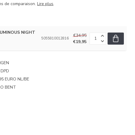
ins de comparaison.
Lire plus
.
 LUMINOUS NIGHT
€34,95
5055810012816
€19,95
NGEN
 DPD
95 EURO NL/BE
PRO BENT