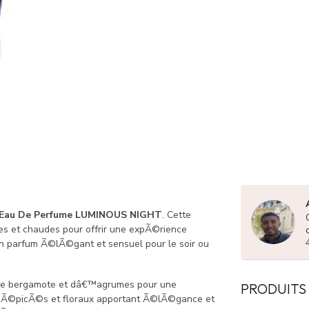
au De Perfume LUMINOUS NIGHT
. Cette
 et chaudes pour offrir une expÃ©rience
 un parfum Ã©lÃ©gant et sensuel pour le soir ou
 de bergamote et dâ€™agrumes pour une
PRODUITS
s Ã©picÃ©s et floraux apportant Ã©lÃ©gance et