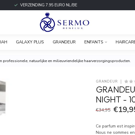
VERZENDING 7.95 EURO NL/BE
IAH
GALAXY PLUS
GRANDEUR
ENFANTS
HAIRCAR
 professionele, natuurlijke en milieuvriendelijke haarverzorgingsproducten.
GRANDEUR
GRANDEUR
NIGHT - 
€19,9
€34,95
Ce parfum est inspir
Nous ne sommes en au