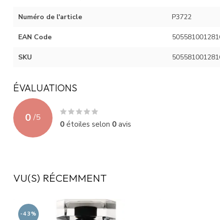
Numéro de l'article
P3722
EAN Code
505581001281
SKU
505581001281
ÉVALUATIONS
0
/
5
0
étoiles selon
0
avis
VU(S) RÉCEMMENT
-43%