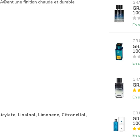
Ã©ent une finition chaude et durable.
GR
GR
10
En s
GR
GR
10
En s
GR
GR
En s
GR
icylate, Linalool, Limonene, Citronellol,
GR
10
En s