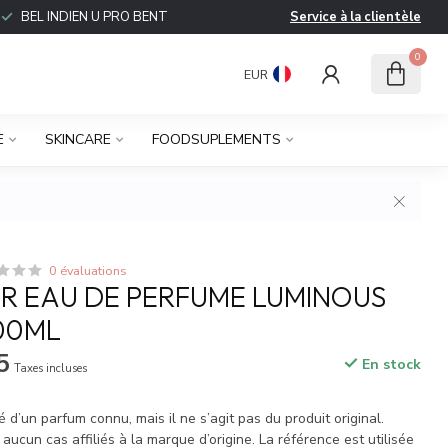
BEL INDIEN U PRO BENT
Service à la clientèle
0
EUR
E
SKINCARE
FOODSUPLEMENTS
0 évaluations
 EAU DE PERFUME LUMINOUS
100ML
5
En stock
Taxes incluses
é d’un parfum connu, mais il ne s’agit pas du produit original.
cun cas affiliés à la marque d’origine. La référence est utilisée