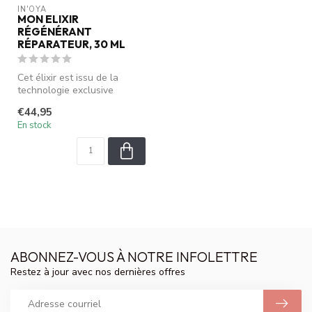
IN'OYA
MON ELIXIR
RÉGÉNÉRANT
RÉPARATEUR, 30 ML
Cet élixir est issu de la
technologie exclusive
"Complexe Repair'Oya", une
€44,95
assoc...
En stock
ABONNEZ-VOUS À NOTRE INFOLETTRE
Restez à jour avec nos dernières offres