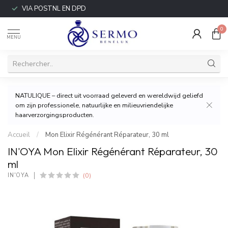
VIA POSTNL EN DPD
0
MENU
NATULIQUE – direct uit voorraad geleverd en wereldwijd geliefd
om zijn professionele, natuurlijke en milieuvriendelijke
haarverzorgingsproducten.
Accueil
/
Mon Elixir Régénérant Réparateur, 30 ml
IN'OYA Mon Elixir Régénérant Réparateur, 30
ml
(0)
IN'OYA