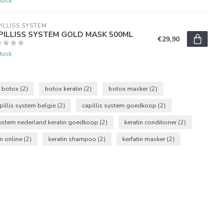
tock
ILLISS SYSTEM
PILLISS SYSTEM GOLD MASK 500ML
€29,90
tock
botox
(2)
botox keratin
(2)
botox masker
(2)
pillis system belgie
(2)
capillis system goedkoop
(2)
 system nederland keratin goedkoop
(2)
keratin conditioner
(2)
in online
(2)
keratin shampoo
(2)
kerfatin masker
(2)