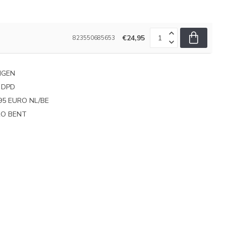
€24,95
823550685653
NGEN
 DPD
95 EURO NL/BE
PRO BENT