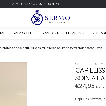
VERZENDING 7.95 EURO NL/BE
IAH
GALAXY PLUS
GRANDEUR
ENFANTS
HAIRCAR
 professionele, natuurlijke en milieuvriendelijke haarverzorgingsproducten.
CAPILLISS SYSTEM
CAPILLIS
SOIN À LA
€24,95
Taxes in
Capil'Liss System, l