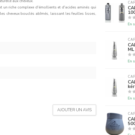
aturelle aux cheveux.
CAP
CA
ent un riche complexe d'émollients et d'acides aminés qui
10
les cheveux bouclés abîmés, laissant les feuilles lisses,
En s
CAP
CA
ML
En s
CAP
CA
kér
En s
AJOUTER UN AVIS
CAP
CA
50