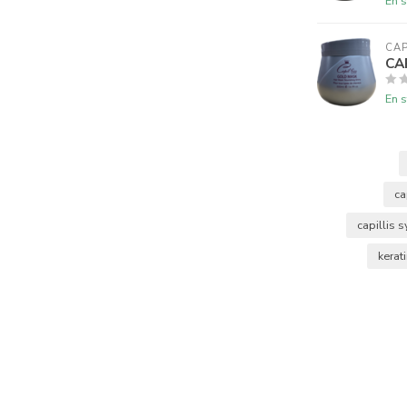
En s
CAP
CA
En s
ca
capillis
kerat