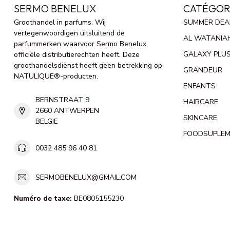
SERMO BENELUX
CATÉGOR
Groothandel in parfums. Wij
SUMMER DEA
vertegenwoordigen uitsluitend de
AL WATANIA
parfummerken waarvoor Sermo Benelux
GALAXY PLU
officiële distributierechten heeft. Deze
groothandelsdienst heeft geen betrekking op
GRANDEUR
NATULIQUE®-producten.
ENFANTS
BERNSTRAAT 9
HAIRCARE
2660 ANTWERPEN
SKINCARE
BELGIE
FOODSUPLE
0032 485 96 40 81
SERMOBENELUX@GMAIL.COM
Numéro de taxe:
BE0805155230