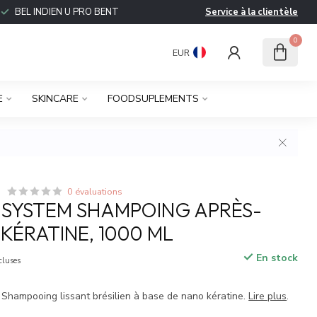
BEL INDIEN U PRO BENT
Service à la clientèle
0
EUR
E
SKINCARE
FOODSUPLEMENTS
0 évaluations
S SYSTEM SHAMPOING APRÈS-
 KÉRATINE, 1000 ML
En stock
cluses
e Shampooing lissant brésilien à base de nano kératine.
Lire plus
.