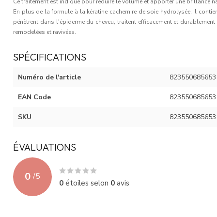
Ce traitement est indiqué pour réduire le volume et apporter une brillance n
En plus de la formule à la kératine cachemire de soie hydrolysée, il conti
pénètrent dans l'épiderme du cheveu, traitent efficacement et durablement 
remodelées et ravivées.
SPÉCIFICATIONS
Numéro de l'article
823550685653
EAN Code
823550685653
SKU
823550685653
ÉVALUATIONS
0
/
5
0
étoiles selon
0
avis