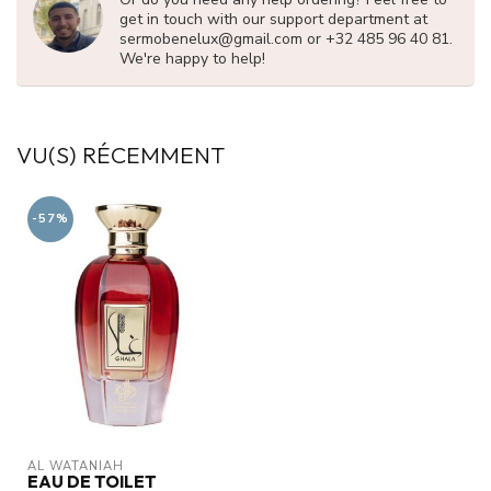
get in touch with our support department at
sermobenelux@gmail.com
or +32 485 96 40 81.
We're happy to help!
VU(S) RÉCEMMENT
-57%
AL WATANIAH
EAU DE TOILET