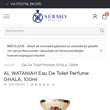
VIA POSTNL EN DPD
0
MENU
NATULIQUE – direct uit voorraad geleverd en wereldwijd geliefd
om zijn professionele, natuurlijke en milieuvriendelijke
haarverzorgingsproducten.
Accueil
/
Eau De Toilet Perfume GHALA, 100ml
AL WATANIAH Eau De Toilet Perfume
GHALA, 100ml
(0)
AL WATANIAH